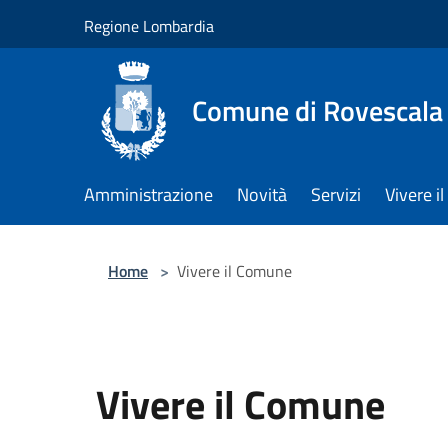
Salta al contenuto principale
Regione Lombardia
Comune di Rovescala
Amministrazione
Novità
Servizi
Vivere 
Home
>
Vivere il Comune
Vivere il Comune