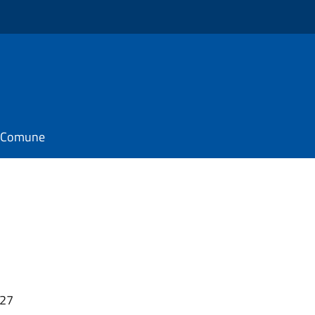
il Comune
:27