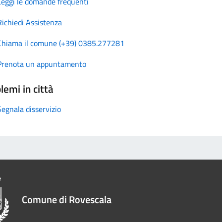
Leggi le domande frequenti
Richiedi Assistenza
Chiama il comune (+39) 0385.277281
Prenota un appuntamento
lemi in città
Segnala disservizio
Comune di Rovescala