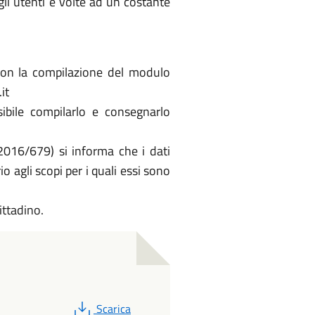
li utenti e volte ad un costante
e con la compilazione del modulo
it
sibile compilarlo e consegnarlo
2016/679) si informa che i dati
 agli scopi per i quali essi sono
ittadino.
PDF
Scarica