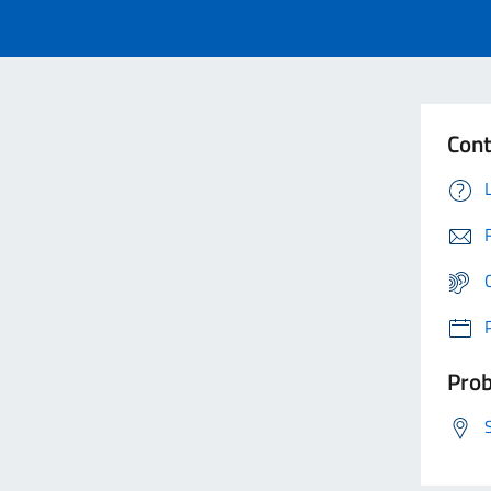
Cont
Prob