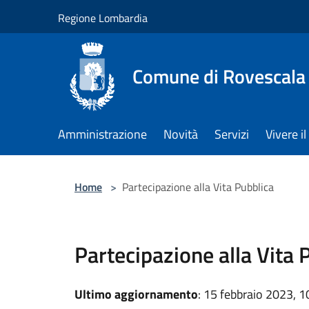
Salta al contenuto principale
Regione Lombardia
Comune di Rovescala
Amministrazione
Novità
Servizi
Vivere 
Home
>
Partecipazione alla Vita Pubblica
Partecipazione alla Vita 
Ultimo aggiornamento
: 15 febbraio 2023, 1