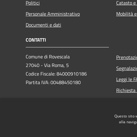
Politici
Catasto e
Personale Amministrativo
Mobilità e
Documenti e dati
CONTATTI
Comune di Rovescala
Prenotaz
27040 - Via Roma, 5
Segnalazi
Codice Fiscale: 84000910186
Leggi le 
Partita IVA: 00488450180
Richiesta
PEC:
protocollo@pec.comune.rovescala.pv.it
Questo sito 
Centralino (+39) 0385.277281
alla navig