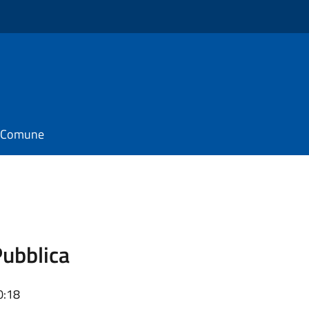
il Comune
Pubblica
0:18