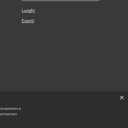
Luoghi
Eventi
×
nzionamento e
nformazioni