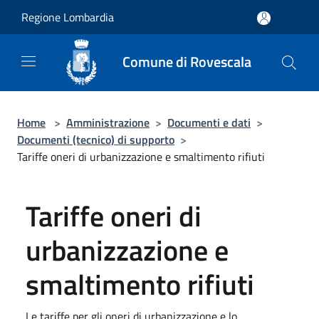
Salta al contenuto principale
Regione Lombardia
Comune di Rovescala
Home
>
Amministrazione
>
Documenti e dati
>
Documenti (tecnico) di supporto
>
Tariffe oneri di urbanizzazione e smaltimento rifiuti
Tariffe oneri di
urbanizzazione e
smaltimento rifiuti
Le tariffe per gli oneri di urbanizzazione e lo